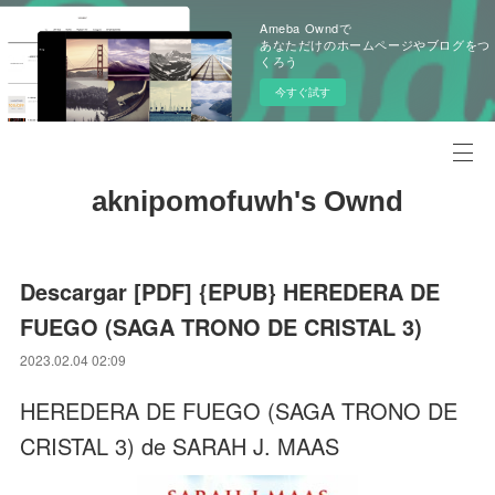
Ameba Owndで
あなただけのホームページやブログをつ
くろう
今すぐ試す
aknipomofuwh's Ownd
Descargar [PDF] {EPUB} HEREDERA DE
FUEGO (SAGA TRONO DE CRISTAL 3)
2023.02.04 02:09
HEREDERA DE FUEGO (SAGA TRONO DE
CRISTAL 3) de SARAH J. MAAS